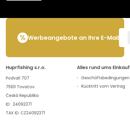
Limitierte
Edition
%
Werbeangebote an Ihre E-Mail
Huprfishing s.r.o.
Alles rund ums Einkau
Geschäftsbedingungen
Podvalí 707
Rücktritt vom Vertrag
75101 Tovačov
Česká Republika
ID: 24092371
TAX ID: CZ24092371