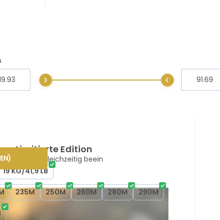
s
- Limitierte Edition
EN
)
 die hält und gleichzeitig beein
19 KG/41,9 LB
M
235M
250M
260M
280M
290M
N