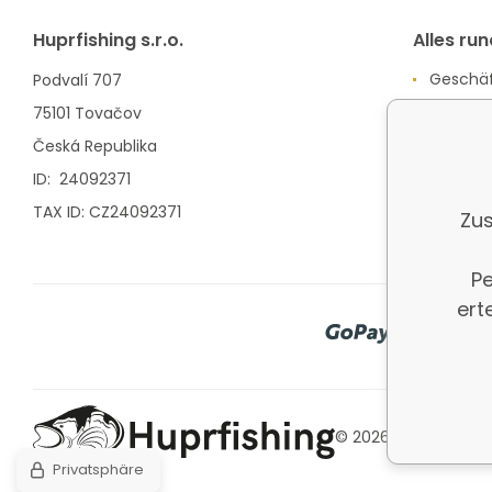
Huprfishing s.r.o.
Alles ru
Geschä
Podvalí 707
Rücktri
75101 Tovačov
Česká Republika
ID: 24092371
TAX ID: CZ24092371
Zus
Pe
ert
© 2026 www.huprfis
Privatsphäre