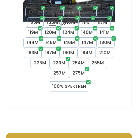
100M
200M
58M
90M
95M
Vergleichen Sie
Favorit
98M
103M
110M
111M
117M
119M
120M
124M
140M
141M
144M
145M
146M
147M
180M
183M
187M
190M
194M
210M
225M
233M
254M
255M
257M
275M
100% SPEKTREN