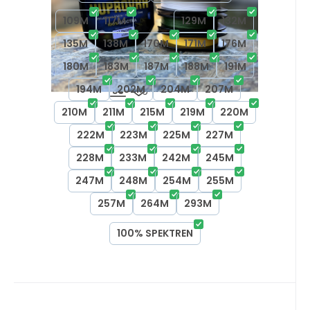
109M
117M
127M
129M
132M
135M
138M
170M
171M
176M
180M
183M
187M
188M
191M
Vergleichen Sie
Favorit
194M
202M
204M
207M
210M
211M
215M
219M
220M
222M
223M
225M
227M
228M
233M
242M
245M
247M
248M
254M
255M
257M
264M
293M
100% SPEKTREN