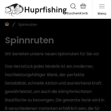
Suchen
Menu
Spinnruten
Spinnruten
Wir bereiten unsere neuen Spinnruten für Sie vor
Das Herzstück jedes Modells ist ein moderner,
hochleistungsfähiger Blank, der perfekte
Sensibilität, schnelle Aktion und ausreichend Kraft
gewährleistet, um auch die kämpferischsten
Raubfische zu bezwingen. Die gesamte Serie wird in
6 verschiedenen Varianten erhältlich sein, die für